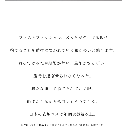
​ファストファッション、ＳＮＳが流行する現代
捨てることを前提に買われていく服が多いと感じます。
買ってはみたが縫製が荒い、生地が安っぽい、
流行を過ぎ着られなくなった。
様々な理由で捨てられていく服。
恥ずかしながら私自身もそうでした。
日本の衣類ロスは年間15億着衣上。
※衣服ロスとは新品または使用できるのに関わらず破棄される服のこと。