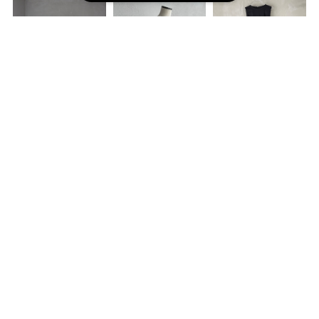
Megara
Flora
Kanon(black）
¥52,000
¥48,900
¥56,100