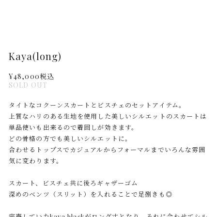
Kaya(long)
¥48,000
税込
SOLD OUT
タイトなコクーンスカートとビスチェのセットアイテム。
上質なハリのある生地を使用した美しいシルエットのスカートは
単品使いも出来るので着回しが効きます。
どの骨格の方でも美しいシルエットに。
合わせるトップスでカジュアルからフォーマルまでいろんな雰囲
気に変わります。
スカート、ビスチェ共に後ろギャザーゴム
深めのベンツ（スリット）を入れることで足捌きも◎
完売していたkaya blackがロング丈となり、それに合わせてシル